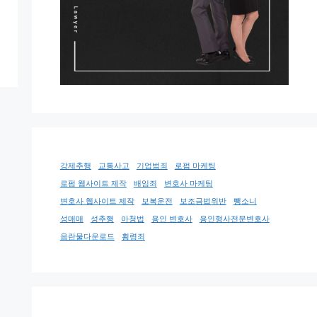
강제추행
교통사고
기업범죄
로펌 마케팅
로펌 웹사이트 제작
배임죄
변호사 마케팅
변호사 웹사이트 제작
보복운전
보조금법위반
뺑소니
성매매
성추행
아청법
용인 변호사
용인형사전문변호사
음란물다운로드
횡령죄